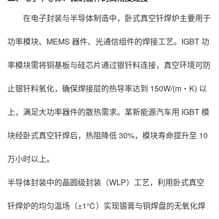
在电子封装与半导体制造中，卧式真空钎焊炉主要用于
功率模块、MEMS 器件、光通信组件的焊接工艺。IGBT 功
率模块需将铜基板与硅芯片通过银钎料连接，真空环境可防
止银钎料氧化，确保焊接层的热导率达到 150W/(m・K) 以
上，满足大功率器件的散热需求。某新能源汽车用 IGBT 模
块经卧式真空钎焊后，热阻降低 30%，模块寿命提升至 10
万小时以上。
半导体封装中的晶圆级封装（WLP）工艺，利用卧式真空
钎焊炉的均匀温场（±1℃）实现锡膏与铜焊盘的无氧化焊