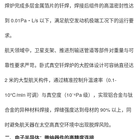
焊炉完成多层金属箔片的钎焊，焊接后组件的高温密封性达
到 0.01Pa・L/s 以下，满足航空发动机极端工况下的运行要
求。
航天领域中，卫星支架、推进剂输送管道等部件对重量与可
靠性要求严苛。卧式真空钎焊炉的大腔体设计可容纳直径达
2 米的大型航天构件，通过精准控制升温速率（0.1-
10℃/min 可调）与真空度（10⁻⁴Pa 级），实现铝合金与钛
合金的异种材料焊接，焊缝强度达到母材的 90% 以上，同
时避免航天器在太空高真空环境中出现脱焊风险。
二、电子半导体：微纳器件的高精度连接