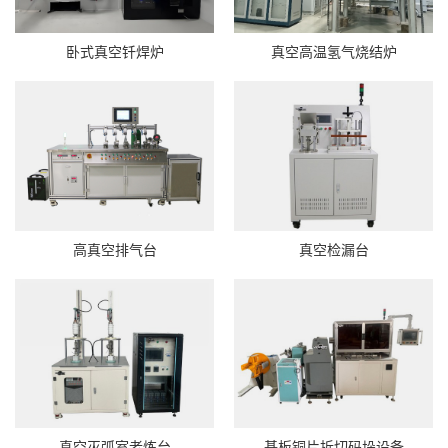
卧式真空钎焊炉
真空高温氢气烧结炉
高真空排气台
真空检漏台
真空灭弧室老炼台
基板铜片拆切码垛设备