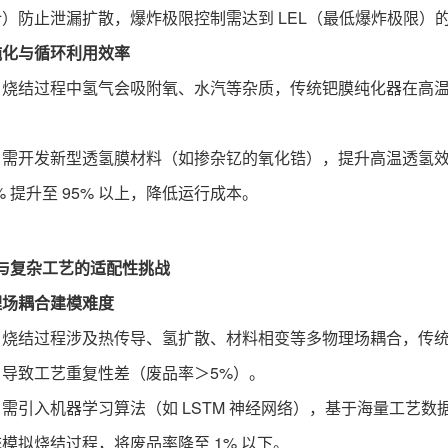
）防止泄漏扩散，爆炸极限控制需达到 LEL（最低爆炸极限）的 
纯化与循环利用效率
：烧结过程中氢气会吸附氧、水汽等杂质，传统钯膜纯化器在高温下透
。
：需开发新型透氢膜材料（如掺杂钇的氧化锆），提升高温透氢
0% 提升至 95% 以上，降低运行成本。
与复杂工艺的适配性挑战
理场耦合建模难度
：烧结过程涉及热传导、氢扩散、材料相变等多物理场耦合，传统 
，导致工艺重复性差（废品率＞5%）。
：需引入机器学习算法（如 LSTM 神经网络），基于海量工艺
模拟烧结过程，将废品率降至 1% 以下。