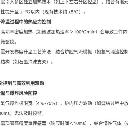
：需引入多区独立加热技术（如上下左右分区控温），结合有限
性提升至 ±1℃以内（现有技术约 ±5℃）。
升降温过程中的热应力控制
：高功率密度加热（如微波加热速率＞100℃/min）会导致工
生微裂纹。
：需开发梯度升温工艺算法，结合炉腔气流模拟（如氢气湍流控
撑结构（如石墨泡沫支架）。
全控制与高效利用难题
泄漏与爆炸风险防控
：氢气爆炸极限宽（4%~75%），炉内压力波动（如烧结过程
00ms，无法及时预警。
：需部署高精度氢传感器（响应时间＜10ms），结合惰性气体