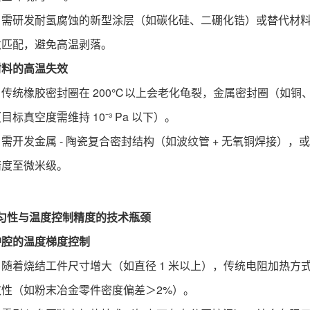
：需研发耐氢腐蚀的新型涂层（如碳化硅、二硼化锆）或替代材
数匹配，避免高温剥落。
材料的高温失效
：传统橡胶密封圈在 200℃以上会老化龟裂，金属密封圈（如
目标真空度需维持 10⁻³ Pa 以下）。
：需开发金属 - 陶瓷复合密封结构（如波纹管 + 无氧铜焊接）
精度至微米级。
匀性与温度控制精度的技术瓶颈
炉腔的温度梯度控制
：随着烧结工件尺寸增大（如直径 1 米以上），传统电阻加热方
致性（如粉末冶金零件密度偏差＞2%）。