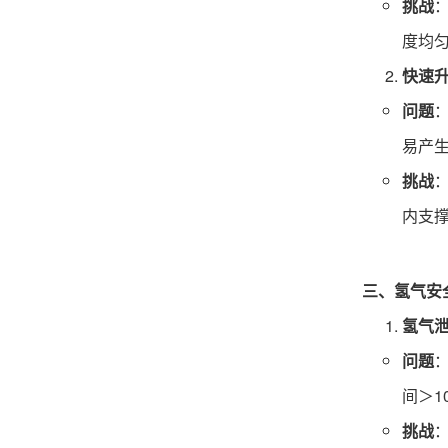
挑战
度均匀
快速
问题
易产
挑战
内支
三、氢气安
氢气
问题
间＞1
挑战