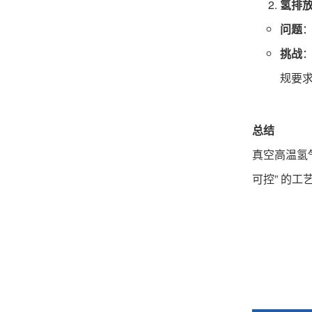
氢排
问题
挑战
规要
总结
真空高温氢
可控” 的